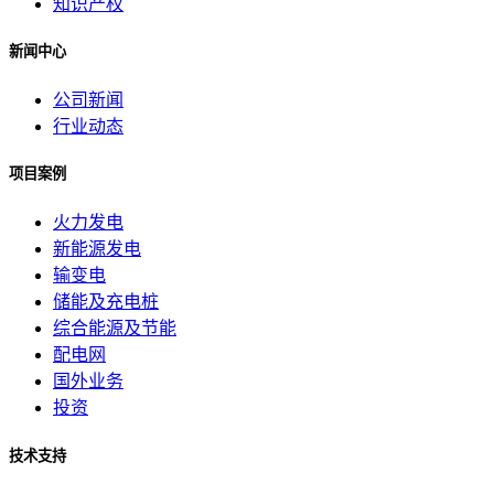
知识产权
新闻中心
公司新闻
行业动态
项目案例
火力发电
新能源发电
输变电
储能及充电桩
综合能源及节能
配电网
国外业务
投资
技术支持