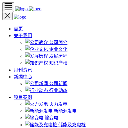
首页
关于我们
公司简介
企业文化
发展历程
知识产权
月刊资讯
新闻中心
公司新闻
行业动态
项目案例
火力发电
新能源发电
输变电
储能及充电桩