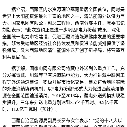
据介绍，西藏区内水资源理论蕴藏量居全国首位，同时是
世界上太阳能资源最为丰富的地区之一，清洁能源外送潜力巨
大。国家电网有限公司副总工程师、西南分部主任、党委书记
刘勤表示：“此次签约正是进一步巩固‘电力援藏’成果、深化
全国统一电力市场建设、促进西藏清洁能源健康发展的重要举
措，既为受端地区经济社会持续发展和促进节能减排提供了坚
强保障，又为西藏地区清洁能源外送开创了新格局，将营造互
利共赢局面。”
据了解，国家电网有限公司将藏电外送列入重点工作，充
分发挥青藏、川藏等已有通道输电能力，大力推进藏中联网工
程等外送通道建设，积极开展市场化交易，建立符合地区实际
的外送消纳协调机制，以“电力援藏”形式大力促进西藏清洁能
源在全国范围输送消纳。2016至2018年，藏电外送规模实现稳
步提升，三年来外送电量分别达到8.5亿千瓦时、9.5亿千瓦
时、11.6亿千瓦时（预计）。
西藏自治区能源局副局长罗布次仁表示：“党的十八大以