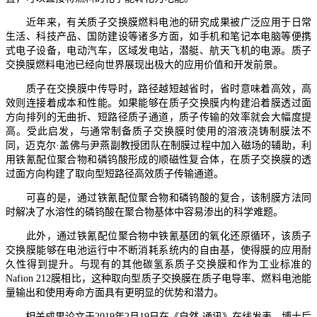
近年来，有关质子交换膜燃料电池的研究成果被广泛应用于日常
生活、科技产品、国防建设等诸多方面，如手机和笔记本电脑等便携
式电子设备，电动汽车，区域发电站，潜艇、航天飞机的电源。质子
交换膜燃料电池已经向世界展现出极大的应用价值和开发前景。
质子在交换膜中传导时，路径越短越省时，省时意味着高效，高
效则连接着成本和性能。如果能够在质子交换膜内构建沿着膜透过面
方向排列的无曲折、短路径质子通道，质子传输的效率就会大幅度提
高。受此启发，与通常制备质子交换膜时使用的溶液浇铸制膜法不
同，迈克尔·盖佛与尹燕副教授团队在制膜过程中加入磁场的辅助，利
用铁氰配位聚合物和磷钨酸形成的顺磁性复合体，在质子交换膜的透
过面方向构建了取向型短路径高效质子传输通道。
可喜的是，通过铁氰配位聚合物和磷钨酸的复合，该制膜方法同
时解决了水溶性的磷钨酸在聚合物基体中容易渗出的科学难题。
此外，通过铁氰配位聚合物中铁氰基团的氧化还原循环，该质子
交换膜能够在电池运行中不断消耗系统内的自由基，使得膜的应用耐
久性得到提升。与现有的其他碳氢系质子交换膜和作为工业标准的
Nafion 212膜相比，这种取向型质子交换膜在质子电导率、燃料电池能
量输出和使用寿命方面具有更明显的优势和潜力。
相关成果论文于2019年2月19日在《自然-通讯》在线发表。博士后