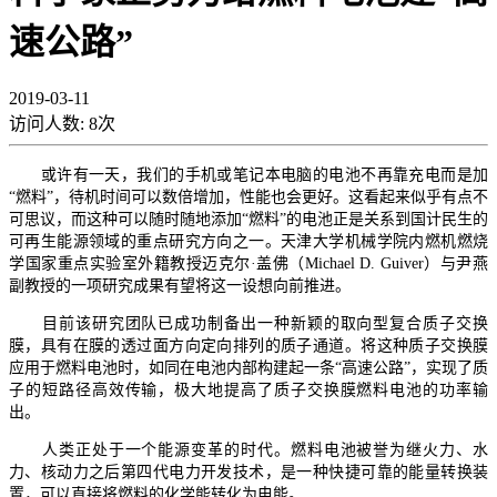
速公路”
2019-03-11
访问人数:
8
次
或许有一天，我们的手机或笔记本电脑的电池不再靠充电而是加
“燃料”，待机时间可以数倍增加，性能也会更好。这看起来似乎有点不
可思议，而这种可以随时随地添加“燃料”的电池正是关系到国计民生的
可再生能源领域的重点研究方向之一。天津大学机械学院内燃机燃烧
学国家重点实验室外籍教授迈克尔·盖佛（Michael D. Guiver）与尹燕
副教授的一项研究成果有望将这一设想向前推进。
目前该研究团队已成功制备出一种新颖的取向型复合质子交换
膜，具有在膜的透过面方向定向排列的质子通道。将这种质子交换膜
应用于燃料电池时，如同在电池内部构建起一条“高速公路”，实现了质
子的短路径高效传输，极大地提高了质子交换膜燃料电池的功率输
出。
人类正处于一个能源变革的时代。燃料电池被誉为继火力、水
力、核动力之后第四代电力开发技术，是一种快捷可靠的能量转换装
置，可以直接将燃料的化学能转化为电能。