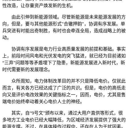
性改造，让存量资产焕发新的生机。
由此引伸到新能源领域。尽管新能源是未来能源发展的方
向，但是，要与其他能源形式"合辙押韵"，协调有序发展。单
兵突进有时能出奇制胜，有时也会牵连全局，造成战略上的被
动。
协调有序发展是电力行业高质量发展的前提和基础。事实
上，前段时间风电和光伏发电的突飞猛进，就已经为目前诸如
“三弃”问题等等矛盾埋下了隐患，新能源发展进入新时代，新
时代需要新的发展理念。
众所周知，电力体制改革目的并不只是降低电价。仅就此
而言，有关各方已经达成了广泛的共识。但是，电价的高低走
向又是评价电改效果的关键指标之一，因而，电价，尤其是售
端电价始终牵动着关心电价人士的神经。
其实，自“9号文”颁布以来，通过大用户直供等形式，很
多地方工业电价已经大幅降低，为区域经济发展提供了强大的
能源支撑。不过，在具体操作过程中，还存在人为干扰因素。