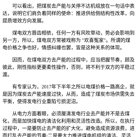
可以看出，把煤炭去产能与关停不达机组放在一句话中表
达，说明它们肩负着同样的使命：推进供给侧结构性改革，向
提质增效方向发展。
煤电双方唇齿相依，任何一方有风吹草动，势必会影响到
另一方，所以，煤电双方常被戏称为 "欢喜冤家"。所谓的煤
电价格之争也好，情感纠缠也罢，皆是这种关系的体现。
因而，在煤电双方去产能的过程中，应当把握节奏，顾及
彼此，刚性指标更要柔性操作，否则，将不利于双方的平稳过
渡。
有专家认为，2017年下半年之所以电煤价格一路高企，就
是因为煤炭去产能速度过快，从而，造成了煤炭市场供需失去
平衡，使得发电行业重陷亏损泥沼。
从电力方面着眼，必须厘清发电行业去产能并不是去煤
化，而是加快煤电的清洁化利用和灵活性改造。所以，在执行
过程中，一是要防止去产能的扩大化，避免造成资源浪费，进
而打乱去产能的节奏;二是要大力推进煤电机组的清洁、灵活