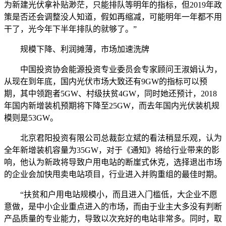
为新建光伏拿补贴渺茫，只能排队等明年的指标，但2019年政
策是否还会调整没人知道，假如再缩减，可能明年一年都不用
干了，光今年下半年排队的就够了。”
规模下降、利润摊薄，市场加速洗牌
中国投资协会能源投资专业委员会专家顾问王淑娟认为，
从现在到年底，国内光伏市场大致还有9GW的指标可以预
期，其中领跑者5GW、村级扶贫4GW，同时她还预计，2018
年国内新增装机预期将下降至25GW，而去年国内光伏装机规
模则是53GW。
北京君阳投资有限公司总裁彭立斌的看法稍显乐观，认为
全年新增装机容量为35GW，对于《通知》将给行业带来的影
响，他认为新政将导致户用电站的断崖式休克，选择退出市场
的企业会加快甩卖电站项目，行业进入并购重组的最佳时期。
“扶贫和户用电站规模小，而且进入门槛低，大企业不愿
意做，是中小企业重点进入的市场，而由于业主大多没有判断
产品质量的专业能力，导致以次充好的电站非常多。同时，取