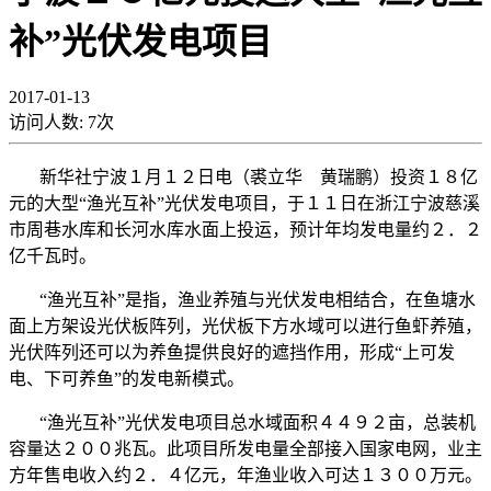
补”光伏发电项目
2017-01-13
访问人数:
7
次
新华社宁波１月１２日电（裘立华 黄瑞鹏）投资１８亿
元的大型“渔光互补”光伏发电项目，于１１日在浙江宁波慈溪
市周巷水库和长河水库水面上投运，预计年均发电量约２．２
亿千瓦时。
“渔光互补”是指，渔业养殖与光伏发电相结合，在鱼塘水
面上方架设光伏板阵列，光伏板下方水域可以进行鱼虾养殖，
光伏阵列还可以为养鱼提供良好的遮挡作用，形成“上可发
电、下可养鱼”的发电新模式。
“渔光互补”光伏发电项目总水域面积４４９２亩，总装机
容量达２００兆瓦。此项目所发电量全部接入国家电网，业主
方年售电收入约２．４亿元，年渔业收入可达１３００万元。