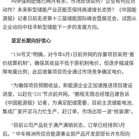
叫停强制配储已两月有余，市场反馈如何？企业有何应对
动作？未来新型储能产业还能否保持高速增长态势？《中国能
源报》记者日前走进第十三届储能国际峰会暨展览会，试图从
企业动向中找寻新型储能下一步的发展方向。
坚定长期向好信心
“136号文”明确，对今年6月1日前并网的存量项目采用“差
价结算机制”，确保其收益不低于原机制电价，但逐步缩减保
障电量比例；此后增量项目完全通过市场竞争确定电价。
“为确保项目预期收益，新能源企业正加速推进项目建设
进度，以赶在‘531’节点前并网。”鹏程无限总经理吕建告诉
《中国能源报》记者，为满足配储需要，目前主流储能电池、
集成厂家开足马力忙生产、赶订单，市场出现一波“抢装潮”。
“目前公司产品处于满产满销状态，订单已经排到5月
后。” 中车株洲所综合能源事业部产品开发部部长许东阳向