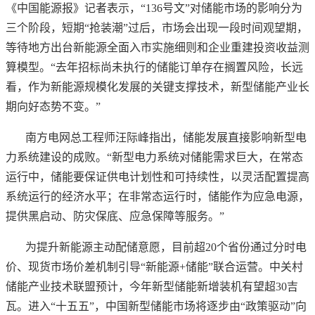
《中国能源报》记者表示，“136号文”对储能市场的影响分为
三个阶段，短期“抢装潮”过后，市场会出现一段时间观望期，
等待地方出台新能源全面入市实施细则和企业重建投资收益测
算模型。“去年招标尚未执行的储能订单存在搁置风险，长远
看，作为新能源规模化发展的关键支撑技术，新型储能产业长
期向好态势不变。”
南方电网总工程师汪际峰指出，储能发展直接影响新型电
力系统建设的成败。
“新型电力系统对储能需求巨大，在常态
运行中，储能要保证供电计划性和可持续性，以灵活配置提高
系统运行的经济水平；在非常态运行时，储能作为应急电源，
提供黑启动、防灾保底、应急保障等服务。”
为提升新能源主动配储意愿，目前超
20个省份通过分时电
价、现货市场价差机制引导“新能源+储能”联合运营。中关村
储能产业技术联盟预计，今年新型储能新增装机有望超30吉
瓦。进入“十五五”，中国新型储能市场将逐步由“政策驱动”向