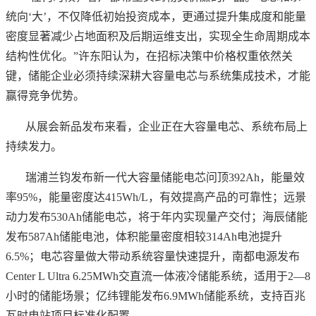
统向‘大’，不仅降低初始投资成本，更通过提升集成度和能量
密度显著减少占地面积及后期运维支出，实现全生命周期成本
结构性优化。”许东阳认为，在招标决策中价格权重依然关
键，储能企业必须持续深耕大容量电芯与系统集成技术，才能
赢得竞争优势。
从展会新品发布来看，企业正在大容量电芯、系统布局上
持续发力。
瑞浦兰钧发布新一代大容量储能电芯问顶
392Ah，能量效
率95%，能量密度达415Wh/L，有效提高产品的可靠性；远景
动力发布530Ah储能电芯，将于年内实现量产交付；海辰储能
发布587Ah储能电池，体积能量密度相较314Ah电池提升
6.5%；电芯容量做大带动系统容量快速提升，南都电源发布
Center L Ultra 6.25MWh交直流一体液冷储能系统，适用于2—8
小时的储能场景；亿纬锂能发布6.9MWh储能系统，支持百兆
瓦时电站项目标准化配置。