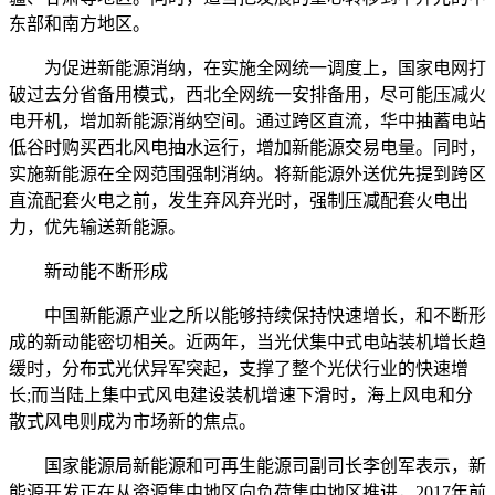
东部和南方地区。
为促进新能源消纳，在实施全网统一调度上，国家电网打
破过去分省备用模式，西北全网统一安排备用，尽可能压减火
电开机，增加新能源消纳空间。通过跨区直流，华中抽蓄电站
低谷时购买西北风电抽水运行，增加新能源交易电量。同时，
实施新能源在全网范围强制消纳。将新能源外送优先提到跨区
直流配套火电之前，发生弃风弃光时，强制压减配套火电出
力，优先输送新能源。
新动能不断形成
中国新能源产业之所以能够持续保持快速增长，和不断形
成的新动能密切相关。近两年，当光伏集中式电站装机增长趋
缓时，分布式光伏异军突起，支撑了整个光伏行业的快速增
长;而当陆上集中式风电建设装机增速下滑时，海上风电和分
散式风电则成为市场新的焦点。
国家能源局新能源和可再生能源司副司长李创军表示，新
能源开发正在从资源集中地区向负荷集中地区推进，2017年前