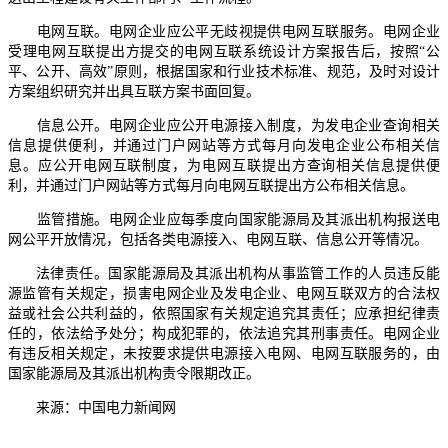
电网互联。电网企业应公平无歧视提供电网互联服务。电网企业
受理电网互联提出方提交的电网互联系统设计方案报告后，按照“公
平、公开、高效”原则，根据国家和行业技术标准、规范，及时对设计
方案组织研究并出具互联方案书面回复。
信息公开。电网企业应公开电源接入制度，为发电企业查询相关
信息提供便利，并通过门户网站等方式每月向发电企业公布相关信
息。应公开电网互联制度，为电网互联提出方查询相关信息提供便
利，并通过门户网站等方式每月向电网互联提出方公布相关信息。
监管措施。电网企业应每季度向国家能源局及其派出机构报送电
网公平开放情况，包括各类电源接入、电网互联、信息公开等情况。
法律责任。国家能源局及其派出机构从事监管工作的人员违反能
源监管有关规定，损害电网企业及发电企业、电网互联双方的合法权
益或社会公共利益的，依照国家有关规定追究其责任；应承担纪律责
任的，依法给予处分；构成犯罪的，依法追究其刑事责任。电网企业
有违反相关规定，未按要求提供电源接入电网、电网互联服务的，由
国家能源局及其派出机构责令限期改正。
来源：中国电力新闻网