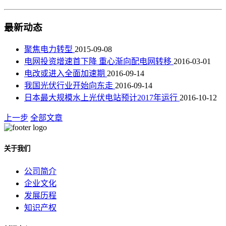
最新动态
聚焦电力转型
2015-09-08
电网投资增速首下降 重心渐向配电网转移
2016-03-01
电改或进入全面加速期
2016-09-14
我国光伏行业开始向东走
2016-09-14
日本最大规模水上光伏电站预计2017年运行
2016-10-12
上一步
全部文章
关于我们
公司简介
企业文化
发展历程
知识产权