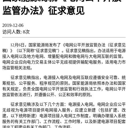
监管办法》征求意见
2019-12-06
访问人数:
8
次
12月6日，国家能源局发布了《电网公平开放监管办法（征求意见
稿）》（以下简称“征求意见稿”）。征求意见稿指出，办法适用于电源
接入电网以及地方电网、增量配电网和微电网与大电网互联的监管。
电网企业应向电力交易主体公平无歧视提供输配电服务，适用电力市
场监管相关法规。
征求意见稿指出，电源接入电网及电网互联应遵循安全可靠、统
筹规划、公平服务、程序规范的原则。国家能源局依照本办法和国家
有关规定，负责全国电网公平开放监管和行政执法工作，电网公平开
放监管依法进行，并遵循公开、公正和效率的原则。
征求意见稿涉及以下几个方面：电源接入电网。电网企业应公平
无歧视为电源项目提供电网接入服务，应建立新建（包括扩建、改
建，以下统称新建）电源项目接入电网工作制度，明确办理接入系统
服务的有关工作部门、工作流程、工作时限，以及新建电源项目配套
送出工程建设有关工作部门、工作流程。