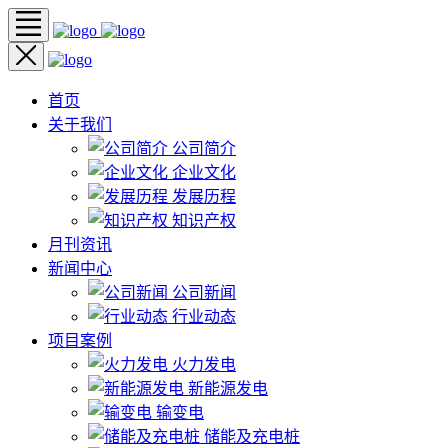
首页
关于我们
公司简介
企业文化
发展历程
知识产权
月刊资讯
新闻中心
公司新闻
行业动态
项目案例
火力发电
新能源发电
输变电
储能及充电桩