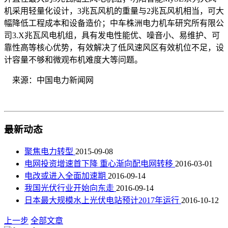
机采用轻量化设计，3兆瓦风机的重量与2兆瓦风机相当，可大
幅降低工程成本和设备造价；中车株洲电力机车研究所有限公
司3.X兆瓦风电机组，具有发电性能优、噪音小、易维护、可
靠性高等核心优势，有效解决了低风速风区有效机位不足，设
计容量不够和微观布机难度大等问题。
来源：中国电力新闻网
最新动态
聚焦电力转型
2015-09-08
电网投资增速首下降 重心渐向配电网转移
2016-03-01
电改或进入全面加速期
2016-09-14
我国光伏行业开始向东走
2016-09-14
日本最大规模水上光伏电站预计2017年运行
2016-10-12
上一步
全部文章