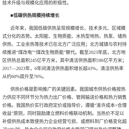
技术升级与规模化应用的积极性。
■低碳供热规模持续增长
近年来，我国低碳供热呈现规模增长、技术多元、区域模
式分化的态势。太阳能、生物质能、水热型地热、热泵、储热
供热、工业余热等技术已在北方广泛应用；北方城镇与农村持
续推进
“煤改电”“煤改生物质能”替代。截至2023年底，北方地
区供热总面积245亿平方米，其中清洁供热面积186亿平方米；
2017—2023年，6年间清洁供热面积增长超43%，清洁供热率
从约60%提升至76%。
供热价格是影响推广的关键因素。我国城市供热价格按热
力供应不同环节分为热力出厂价格、管网输送价格和热力销售
价格。我国热价实行政府定价或指导价，遵循
“准许成本+合理
收益”原则，同时鼓励建立燃料价格联动机制。当热价不足以
补偿供热成本致使热力企业经营亏损、或燃料到厂价格变化超