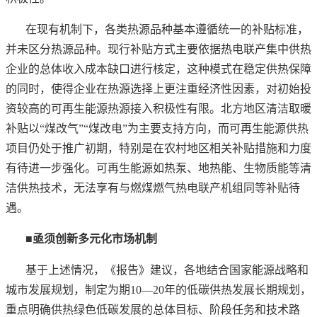
在现有机制下，各类热源品种基本遵循统一的补贴标准，
并未区分热源品种。现行补贴方式主要依据热电联产集中供热
企业的总体收入成本缺口进行核定，这种模式在稳定供热保障
的同时，使得企业在热源选择上更注重经济性因素，对初始投
资较高的可再生能源热源接入积极性有限。北方地区清洁取暖
补贴以
“煤改气”“煤改电”为主要支持方向，而可再生能源供热
项目仍处于推广初期，特别是在农村地区相关补贴措施和力度
有待进一步强化。可再生能源如热泵、地热能、生物质能等清
洁供热技术，无法享有与燃煤燃气热电联产机组同等补贴待
遇。
■亟须创新多元化市场机制
基于上述情况，《报告》建议，各地结合国家能源战略和
城市发展规划，制定为期
10—20年的低碳供热发展长期规划，
重点明确供热绿色低碳发展的总体目标、阶段任务和技术路