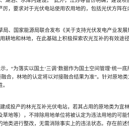
、湖泊、水库内建设。”此外，江苏等省份明确，建设项
严厉，要求对于光伏电站使用农用地的，包括光伏方阵在
国家林草局、国家能源局联合发布《关于支持光伏发电产业发
占用耕地和林地，在此基础上积极探索农光互补的有效途径
中表示，“为落实以国土‘三调’数据作为国土空间管理‘统
接融合，林地的认定将以对接融合结果为准”。针对原地
性。
经建成投产的林光互补光伏电站，若其占用的原地类为宜林
及草地等），不排除用地单位将被认定为违法用地的可能
的地类进行整改，无需消除事实上的违法状态。存在前述