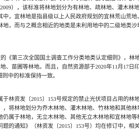
12-2009），该标准将林地划分为有林地、疏林地、灌
其中，宜林地是指县级以上人民政府规划的宜林荒山荒地
林地，而与之概念相近的地类是未利用地中的二级地类沙
定的《第三次全国国土调查工作分类地类认定细则》，林
地、苗圃等林地。而且，自然资源部于2020年11月17
细则中的标准保持一致。
否属于林资发〔2015〕153号规定的禁止光伏项目占用的
》，将林地划分为乔木林地、灌木林地、竹林地和其他林
仍属于林地，无立木林地、其他无立木林地和宜林地等概念已
问题的通知》（林资发〔2015〕153号）均在修订中，相