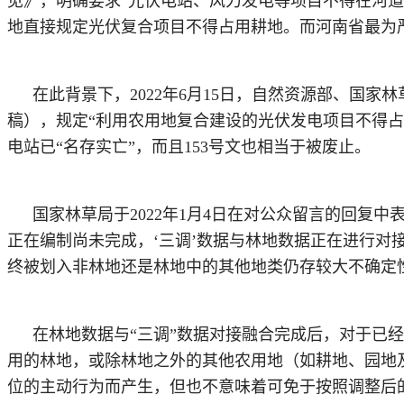
见》，明确要求“光伏电站、风力发电等项目不得在河道
地直接规定光伏复合项目不得占用耕地。而河南省最为
在此背景下，
2022年6月15日，自然资源部、
稿），规定“利用农用地复合建设的光伏发电项目不得
电站已“名存实亡”，而且153号文也相当于被废止。
国家林草局于
2022年1月4日在对公众留言的回复
正在编制尚未完成，‘三调’数据与林地数据正在进行对
终被划入非林地还是林地中的其他地类仍存较大不确定
在林地数据与
“三调”数据对接融合完成后，对于已
用的林地，或除林地之外的其他农用地（如耕地、园地
位的主动行为而产生，但也不意味着可免于按照调整后