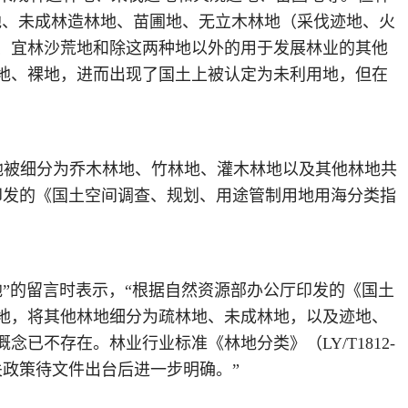
木林地、未成林造林地、苗圃地、无立木林地（采伐迹地、火
、宜林沙荒地和除这两种地以外的用于发展林业的其他
地、裸地，进而出现了国土上被认定为未利用地，但在
地被细分为乔木林地、竹林地、灌木林地以及其他林地共
日印发的《国土空间调查、规划、用途管制用地用海分类指
林地”的留言时表示，“根据自然资源部办公厅印发的《国土
地，将其他林地细分为疏林地、未成林地，以及迹地、
不存在。林业行业标准《林地分类》（LY/T1812-
关政策待文件出台后进一步明确。”