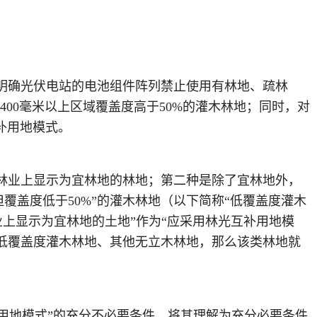
），明确光伏电站的电池组件阵列禁止使用有林地、疏林
400毫米以上区域覆盖度高于50%的灌木林地；同时，对
补用地模式。
在林业上显示为宜林地的林地；第二种是除了宜林地外，
域但覆盖度低于50%”的灌木林地（以下简称“低覆盖度灌木
业上显示为宜林地的土地”作为“应采用林光互补用地模
括低覆盖度灌木林地、其他无立木林地，那么该类林地就
补用地模式”的充分不必要条件，将其理解为充分必要条件