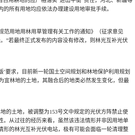
目占用耕地的应严格落实“进出平衡”责任，河北、新疆等
内的所有用地均应依法办理建设用地审批手续。
展规范用地用林用草管理有关工作的通知》（征求意见
。”若最终正式发布的内容没有修改，则林光互补光伏
一底版’要求，目前新一轮国土空间规划和林地保护利用规划
类为宜林地的土地，其融合后的地类必然发生变化，但最
地的土地，被调整为153号文中规定的光伏方阵禁止使
性。从过往的经历来看，虽然该违法情形并非因用地单
情形的林光互补光伏电站，极有可能会面临一轮清理整