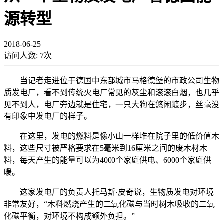
源转型
2018-06-25
访问人数:
7
次
当记者走进位于德国中东部城市马格德堡的市政公司生物
质发电厂，看不到传统火电厂常见的灰尘和滚滚白烟，也几乎
见不到人，电厂旁边就是住宅，一只大狗在悠闲踱步，丝毫没
有印象中发电厂的样子。
在这里，发电的燃料是像小山一样堆在院子里的低价值木
料，这些尺寸被严格要求在5毫米到16厘米之间的废木材木
料，每天产生的能量可以为4000个家庭供电、6000个家庭供
暖。
这家发电厂的负责人托马斯·皮奇说，生物质发电对环境
非常友好，“木料燃烧产生的二氧化碳与当时树木吸收的二氧
化碳平衡，对环境不构成额外负担。”