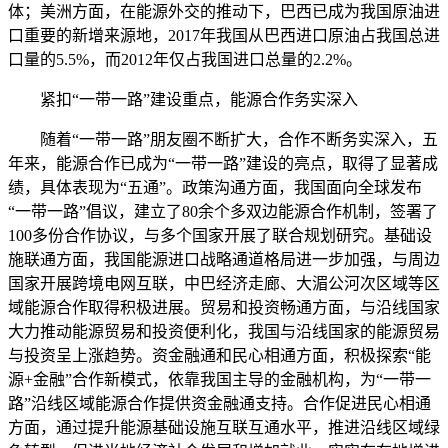
体；美洲方面，在能源外交的推动下，巴西已成为我国原油进
口重要的新增来源地，2017年我国从巴西进口原油占我国总进
口量的5.5%，而2012年仅占我国进口总量的2.2%。
紧扣“一带一路”建设重点，能源合作务实深入
随着“一带一路”朋友圈不断扩大，合作不断务实深入，五
年来，能源合作已成为“一带一路”建设的亮点，取得了显著成
绩，具体表现为“五通”。政策沟通方面，我国面向全球发布
“一带一路”倡议，建立了80余个多双边能源合作机制，签署了
100多份合作协议，与多个国家开展了联合规划研究。基础设
施联通方面，我国能源进口战略通道格局进一步加强，与周边
国家开展跨境电网互联，中巴经济走廊、大湄公河次区域等区
域能源合作取得积极进展。贸易和投资畅通方面，与沿线国家
大力推动能源贸易和投资便利化，我国与沿线国家的能源贸易
与投资呈上涨趋势。资金融通和民心相通方面，积极探索“能
源+金融”合作新模式，依靠我国主导的金融机构，为“一带一
路”沿线区域能源合作提供资金融通支持。合作促进民心相通
方面，通过提升能源基础设施互联互通水平，推进沿线区域绿