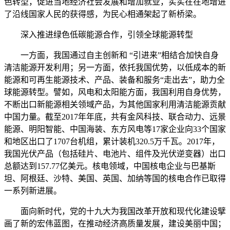
色转型，促进当地经济社会发展和增加就业，实实在在地增进
了沿线国家人民的获得感，为民心相通架起了新桥梁。
深入推进绿色低碳能源合作，引领全球能源转型
一方面，我国通过自主创新和 “引进来”相结合加快自身
清洁能源开发利用；另一方面，依托我国优势，以低成本的新
能源和可再生能源技术、产品、装备和服务“走出去”，助力全
球能源转型。譬如，风电和太阳能方面，我国利用自身优势，
不断出口新能源相关领域产品，为其他国家利用清洁能源贡献
中国力量。截至2017年年底，共有金风科技、联合动力、远景
能源、明阳智能、中国海装、东方风电等17家企业向33个国家
和地区出口了1707台机组，累计装机320.5万千瓦。2017年，
我国光伏产品（包括硅片、电池片、组件及光伏逆变器）出口
总额达到157.77亿美元。核电领域，中国核电企业与巴基斯
坦、阿根廷、沙特、美国、英国、加纳等国的核电合作已取得
一系列新进展。
面向新时代，党的十九大为我国改革开放和现代化建设擘
画了新的宏伟蓝图，在推动经济高质量发展，建设美丽中国；