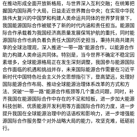
在推动形成全面开放新格局，与世界深入互利交融；在统筹把
握国内国际两个大局，日益走近世界舞台中央；在实现中华民
族伟大复兴的中国梦和构建人类命运共同体的世界梦背景下，
我国能源国际合作被赋予了新的时代内涵和责任担当。能源国
际合作承载着为我国经济高质量发展保驾护航的重托，同时能
源国际合作也肩负着负责任大国的历史担当，秉持共商共建共
享的全球治理观，深入推进“一带一路”能源合作，以能源合作
助力构建人类命运共同体。特别是，当今世界不确定不稳定因
素增多，全球能源格局正在发生深刻调整，我国参与能源国际
合作面临的机遇和挑战并存，未来国际能源合作需要在习近平
新时代中国特色社会主义外交思想指引下，登高望远，处理好
国际能源合作布局、推动全球能源治理体系改革的方式和方
法、突破“一带一路”能源合作瓶颈等几个重点问题，同时，补
齐我国在能源国际合作中存在的不足和短板，进一步加大能源
科技创新、优质能源开发利用等方面国际合作的力度，进一步
提升我国在全球能源治理中的话语权和影响力，进一步增强能
源国际合作服务整个对外战略大局的能力，攻坚克难，砥砺前
行。