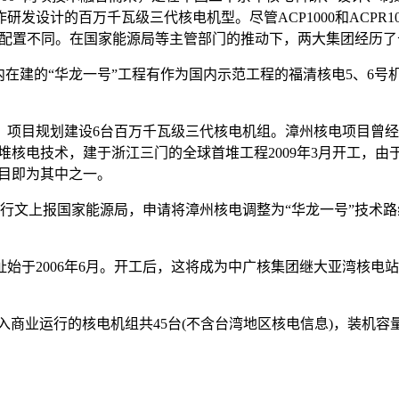
发设计的百万千瓦级三代核电机型。尽管ACP1000和ACPR1
统配置不同。在国家能源局等主管部门的推动下，两大集团经历
建的“华龙一号”工程有作为国内示范工程的福清核电5、6号机
目规划建设6台百万千瓦级三代核电机组。漳州核电项目曾经历机
水堆核电技术，建于浙江三门的全球首堆工程2009年3月开工
项目即为其中之一。
行文上报国家能源局，申请将漳州核电调整为“华龙一号”技术
于2006年6月。开工后，这将成为中广核集团继大亚湾核电
入商业运行的核电机组共45台(不含台湾地区核电信息)，装机容量45