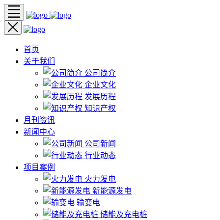
首页
关于我们
公司简介
企业文化
发展历程
知识产权
月刊资讯
新闻中心
公司新闻
行业动态
项目案例
火力发电
新能源发电
输变电
储能及充电桩