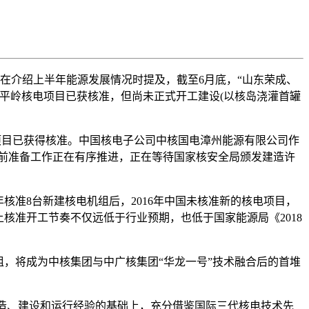
在介绍上半年能源发展情况时提及，截至6月底，“山东荣成、
平岭核电项目已获核准，但尚未正式开工建设(以核岛浇灌首罐
项目已获得核准。中国核电子公司中核国电漳州能源有限公司作
施工前准备工作正在有序推进，正在等待国家核安全局颁发建造许
核准8台新建核电机组后，2016年中国未核准新的核电项目，
上核准开工节奏不仅远低于行业预期，也低于国家能源局《2018
，将成为中核集团与中广核集团“华龙一号”技术融合后的首堆
、制造、建设和运行经验的基础上，充分借鉴国际三代核电技术先