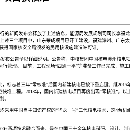
行的新闻发布会释放了上述信息，能源局发展规划司司长李福龙
，上述三个项目中，山东荣成项目已开工建设，福建漳州、广东太
是获得国家核安全局颁发的民用核设施建造许可证。
5)发布公告予以详细说明。公告称，中核集团中国核电漳州核电
设及运行管理。 目前，工程现场“四通一平”等准备工作已完成，
志着三年“零核准”后国内新建核电已按下重启键。继2015年
范快堆工程。2018年，国内新建核电项目再度出现“零核准”。以
规划。
采用中国自主知识产权的“华龙一号”三代核电技术，这4台机组
R1000+两项技术融合而来，是在中国三十余年核电科研、设计