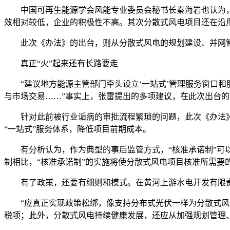
中国可再生能源学会风能专业委员会秘书长秦海岩也认为，
效相对较低，企业的积极性不高。其次分散式风电项目还在沿
此次《办法》的出台，则从分散式风电的规划建设、并网管理
真正“火”起来还有长路要走
“建议地方能源主管部门牵头设立‘一站式’管理服务窗口和
与市场交易……”事实上，张雷提出的多项建议，在此次出台
针对此前被行业诟病的审批流程繁琐的问题，此次《办法》
“一站式”服务体系，降低项目前期成本。
有分析认为，作为典型的事后监管方式，“核准承诺制”可以
制相比，“核准承诺制”的实施将使分散式风电项目核准所需要
有了政策，还要有细则和模式。在黄河上游水电开发有限责任
“应真正实现政策松绑，像支持分布式光伏一样为分散式风电
税项；此外，分散式风电持续健康发展，还应从加强规划管理