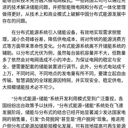
能等创新技术充分融入微电网模式。一些跨国公司可以通过先
进的技术解决储能问题，并把智能微电网和分布式一体化管理
做得更好，从技术上和商业模式上破解中国分布式能源发展中
存在的问题。
在分布式能源系统引入储能设备，有效地实现需求侧管
理，减小负荷峰谷差，降低供电成本，将对传统的能源消费方
式等方面带来革命性变化。分布式能源系统离不开储能系统的
辅助。以分布式光伏为例，虽然每台装机容量并不大，但数量
多了依然会对电网造成不小的冲击，为保证电网的稳定与安
全，便需要配套的储能装置进行调节。此外，分布式电站成千
上万，不同时间、不同地点的发电量有所不同，要建立起自由
传输、智慧调配的全球能源因特网，并实现安全、稳定供电，
大规模储能技术必不可少。
“分布式能源+储能”系统开发利用模式受到广泛重视，各
国纷纷出台政策予以扶持，“分布式能源+储能”系统处在飞速
发展阶段，储能与分布式的结合已经开始显著减少发达国家电
网的销售量，引发“负荷脱网”甚至是“用户脱网”现象。推进用
户侧分布式能源加储能规模化发展，可有效地提高可再生能源