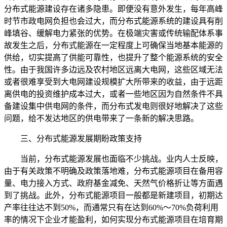
分布式能源建设存在诸多隐患。即便没有意外发生，每年高峰
时节市政电网负担也会过大，而分布式能源系统的建设具有削
峰填谷、缓解电力紧张的优势。在极端灾害或传统输配体系事
故发生之后，分布式能源在一定程度上可确保当地基本能源的
供给，切实提高了供能可靠性，也提升了整个能源系统的安全
性。由于我国许多边远及农村地区远离大电网，这些区域无法
或者很难享受到大电网建设规模扩大所带来的收益，由于远距
离供电的投资维护成本过大，或者一些地区因为自然条件不具
备建设集中供电网的条件，而分布式发电则很好地解决了这些
问题，给不发达地区的供电带来了一条新的解决思路。
三、分布式能源发展期盼政策支持
当前，分布式能源发展也面临不少挑战。业内人士反映，
由于有关政策不明确及政策落地难，分布式能源项目在备用容
量、电力接入方式、政府基金减免、天然气价格折让等方面遇
到了挑战。此外，分布式能源项目一般都是新建项目，初期达
产率往往达不到50%，而通常只有在达到60%～70%负荷利用
率的情况下企业才能盈利，如何实现分布式能源项目在培育期