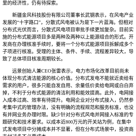
里的经济性，仍有待探索。
新疆金风科技股份有限公司董事长武钢表示，在风电产业
发展的“十字路口”，分散式风电被认为是下一片蓝海。但相对
分布式光伏而言，分散式风电项目审批手续更加复杂。目前实
施的分布式能源项目多是两种及两种以上能源组合的形式。开
发商在办理核准手续时，要将一个分布式能源项目拆解成多个
子项进行核准。受理的主体、条件、手续、流程差异较大，导
致了总体项目核准周期较长。
远景创始人兼CEO张雷表示，电力市场化改革目前尚未
体现分布式清洁能源的核心价值。分布式发电不能就近卖给有
需求的用户，很多只能自发自用、余量低价卖给电网或白白弃
掉，不利于分布式能源的清洁利用和能效提高。此外，电网接
入成本过高、效率有待提升。电网企业对分布式接入，仍然参
考集中式的管理办法，没有明确的流程规范和服务标准，也没
有并网业务办理时限。缺少针对分布式风电并网接入标准的专
题研究和技术要求。以成本近800万元的开关站为例，在集中
式发电项目中分摊成本并不显著，但在分布式场景中，投资商