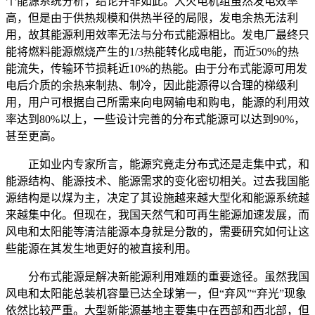
个能源系统分析，结论并非如此。大火电机组虽然发电效率
高，但是由于供热规模和供热半径的局限，发电余热无法利
用，故其能源利用效率无法与分布式能源相比。发电厂最终只
能将燃料能源燃烧产生的1/3热能转化成电能，而近50%的热
能流失，传输环节损耗近10%的热能。由于分布式能源可用发
电后介质的余热来制热、制冷，因此能源得以合理的梯级利
用，用户可根据自己所需来向电网输电和购电，能源的利用效
率达到80%以上，一些设计完善的分布式能源可以达到90%，
甚至更高。
正如业内专家所言，能源究竟走分布式还是走集中式，和
能源结构、能源技术、能源需求的变化密切相关。过去我国能
源结构是以煤为主，决定了其设施越来越大型化和能源系统越
来越集中化。但现在，我国天然气和可再生能源加速发展，而
风电和太阳能等清洁能源本身就是分散的，需要研究如何让这
些能源在其发生地更好的被直接利用。
分布式能源是解决新能源利用难题的重要途径。虽然我国
风电和太阳能总装机容量已达全球第一，但“弃风”“弃光”现象
依然比较严重。大型新能源基地主要集中在西部和西北部，但