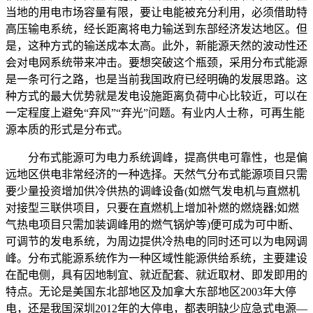
当地的用电市场容量有限，要让电能被充分利用，必须借助特
高压输电系统，经长距离将电力输送到东部经济发达地区。但
是，这种方式的输送成本太高。此外，新能源天然的波动性还
会对电网系统带来冲击。要想突破这个瓶颈，采用分布式能源
是一条可行之路，也是当前我国政府已经明确的发展思路。这
种方式的最大优势就是发电设施距离负荷中心比较近，可以在
一定程度上避免“弃风”“弃光”问题。有业内人士称，可再生能
源本质的形式是分布式。
分布式能源可为电力系统调峰，提高供电可靠性，也是偏
远地区供电非常经济的一种选择。天然气分布式能源项目只需
要少量投资增加供冷供热的调峰设备(如燃气发电机与直燃机
对接型三联供项目，只要在直燃机上增加补燃的燃烧器;如燃
气热电项目只需加装调峰用的燃气锅炉等)便可成为可中断、
可调节的发电系统，为周边提供冷热电的同时还可以为电网调
峰。分布式能源系统作为一种区域性能源供给系统，主要建设
在配电侧，具有因地制宜、就近配套、就近取材、即发即用的
特点。无论是美国东北部地区及加拿大东部地区2003年大停
电，还是我国深圳2012年的大停电，都表明缺少应急式电源—