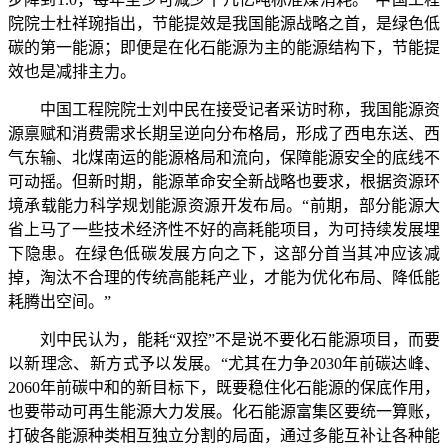
院院士杜祥琬指出，节能提效是我国能源战略之首，是绿色低
碳的第一能源；即便是在化石能源为主的能源结构下，节能提
效也是减排主力。
中国工程院院士刘中民在接受记者采访时称，我国能源资
源禀赋和消费需求长期呈逆向分布格局，形成了西电东送、西
气东输、北煤南运的能源格局和流向，保障能源安全的底线不
可动摇。但新时期，能源革命安全新战略也要求，根据资源环
境承载能力科学规划能源资源开发布局。“前期，部分能源大
省上马了一些技术经济性不好的高耗能项目，为可持续发展埋
下隐患。在绿色低碳发展方向之下，这部分首当其冲应该减
掉，淘汰不合理的传统高能耗产业，才能为优化布局、降低能
耗腾出空间。”
刘中民认为，能耗“双控”不是说不要化石能源项目，而要
以新理念、新方式予以发展。“尤其在力争2030年前碳达峰、
2060年前碳中和的新目标下，既要稳住化石能源的保底作用，
也要带动可再生能源大力发展。化石能源富集区要统一算账，
打破各能源种类相互独立分割的局面，通过多能互补让各种能