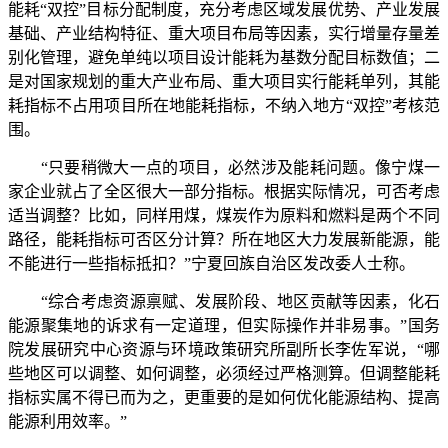
能耗“双控”目标分配制度，充分考虑区域发展优势、产业发展
基础、产业结构特征、重大项目布局等因素，实行增量存量差
别化管理，避免单纯以项目设计能耗为基数分配目标数值；二
是对国家规划的重大产业布局、重大项目实行能耗单列，其能
耗指标不占用项目所在地能耗指标，不纳入地方“双控”考核范
围。
“只要稍微大一点的项目，必然涉及能耗问题。像宁煤一
家企业就占了全区很大一部分指标。根据实际情况，可否考虑
适当调整？比如，同样用煤，煤炭作为原料和燃料是两个不同
路径，能耗指标可否区分计算？所在地区大力发展新能源，能
不能进行一些指标抵扣？”宁夏回族自治区发改委人士称。
“综合考虑资源禀赋、发展阶段、地区贡献等因素，化石
能源聚集地的诉求有一定道理，但实际操作并非易事。”国务
院发展研究中心资源与环境政策研究所副所长李佐军说，“哪
些地区可以调整、如何调整，必须经过严格测算。但调整能耗
指标实属不得已而为之，更重要的是如何优化能源结构、提高
能源利用效率。”