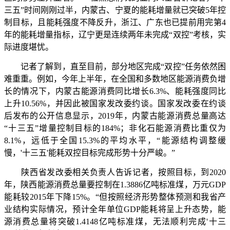
三五”时间刚刚过半，内蒙古、宁夏的能耗增量就已突破5年控
制目标，且能耗强度不降反升，浙江、广东也已提前用完第4
年的能耗增量指标，辽宁更是连续两年未完成“双控”考核，实
际进度堪忧。
记者了解到，直至目前，部分地区完成“双控”任务依然困
难重重。例如，今年上半年，在全国和多数地区能源消费负增
长的情况下，内蒙古能源消费同比增长6.3%、能耗强度同比
上升10.56%，并因此被国家发改委约谈。国家发改委在约谈
后发布的公开信息显示，2019年，内蒙古能源消费总量高达
“十三五”增量控制目标的184%；非化石能源消费比重仅为
8.1%，远低于全国15.3%的平均水平，“能源结构调整缓
慢，'十三五'能耗双控目标完成形势十分严峻。”
陕西省发改委相关负责人告诉记者，按照目标，到2020
年，陕西能源消费总量要控制在1.3886亿吨标准煤，万元GDP
能耗较2015年下降15%。“但按照经济形势整体预测和我省产
业结构实际情况，预计全年单位GDP能耗将呈上升态势，能
源消费总量将突破1.4148亿吨标准煤，无法顺利完成'十三