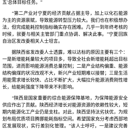
五'总体目标任务。”
“第二产业对宁夏的经济贡献占据主导，加上以化石能源
为主的资源禀赋，导致能源转型压力较大。我们也在积极想办
法，但完成能耗控制指标确实存在困难。几乎一到年终考核的
时候，就要与相关主管部门重点协调、解决此事。”宁夏回族
自治区发改委相关人士坦言。
据陕西省发改委人士透露，难以达标的原因主要有三个：
一是新增能耗量较大的项目多，导致全社会新增能耗超出目标
范围，进而影响能源消费总量控制；二是产业结构偏重、能源
结构偏煤的状况改观不大，新兴产业短期难以接替；三是生活
用能需求增长较快、占比不断扩大，大幅拉升能源消费刚性增
长，给能耗强度下降带来不利影响。
“陕西是国家重要的综合能源保障基地，为保障能源安全
供应作出了贡献。陕西经济增长对能源资源的依赖性较大，短
期内能源化工产业仍是支柱。对此，陕西坚持汰劣扶优，为规
划布局优质项目腾挪能耗指标空间。希望国家充分考虑西部地
区发展现状，实行差别化管理。”该人士呼吁，一是建议完善