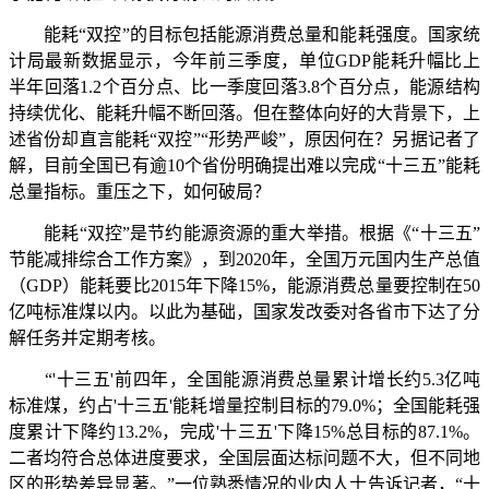
能耗“双控”的目标包括能源消费总量和能耗强度。国家统
计局最新数据显示，今年前三季度，单位GDP能耗升幅比上
半年回落1.2个百分点、比一季度回落3.8个百分点，能源结构
持续优化、能耗升幅不断回落。但在整体向好的大背景下，上
述省份却直言能耗“双控”“形势严峻”，原因何在？另据记者了
解，目前全国已有逾10个省份明确提出难以完成“十三五”能耗
总量指标。重压之下，如何破局？
能耗“双控”是节约能源资源的重大举措。根据《“十三五”
节能减排综合工作方案》，到2020年，全国万元国内生产总值
（GDP）能耗要比2015年下降15%，能源消费总量要控制在50
亿吨标准煤以内。以此为基础，国家发改委对各省市下达了分
解任务并定期考核。
“'十三五'前四年，全国能源消费总量累计增长约5.3亿吨
标准煤，约占'十三五'能耗增量控制目标的79.0%；全国能耗强
度累计下降约13.2%，完成'十三五'下降15%总目标的87.1%。
二者均符合总体进度要求，全国层面达标问题不大，但不同地
区的形势差异显著。”一位熟悉情况的业内人士告诉记者，“十