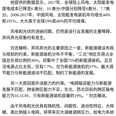
他提供的数据显示，2017年，全球陆上风电、太阳能发电
度电成本已降至6 美分、10 美分;中国分别降至6美分、7.7美
分。2008-2017年，中国风电、太阳能发电装机年均增长44%
和191%，大大高于全球19%和46%的平均增速。
风电和光伏的消纳问题，仍然是该行业发展的主要障碍，
弃风弃光现象时有发生。
刘吉臻称，弃风弃光的主要原因之一是，新能源建设布局
与规划的约束，新能源装机分布不平衡，“三北”地区负荷占全
国总负荷比例的36%，却集中了全国75%的新能源装机。且灵
活电源占比太低，仅有7.7%，仅为新能源装机的37%，最大调
节能力与新能源波动不匹配，制约了新能源的发展。
另一大原因是外送能力的约束。“电网输送能力与新能源
发展不匹配，跨省跨区能力不足，东北、西北目前的跨区输电
能力为16.1GW，只有新能源装机容量的19%。” 刘吉臻说。
由于风电和光伏具有随机性、间歇性、波动性特征，大规
模、高比例接入电网，将带来巨大调峰调频压力，给电力系统