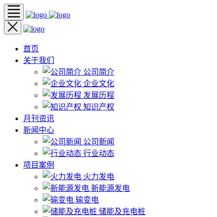
首页
关于我们
公司简介
企业文化
发展历程
知识产权
月刊资讯
新闻中心
公司新闻
行业动态
项目案例
火力发电
新能源发电
输变电
储能及充电桩