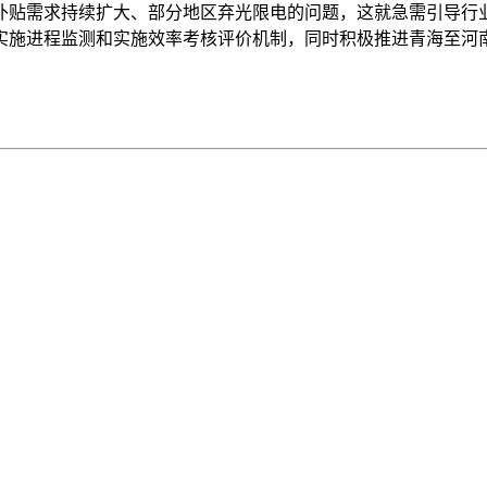
贴需求持续扩大、部分地区弃光限电的问题，这就急需引导行业
实施进程监测和实施效率考核评价机制，同时积极推进青海至河