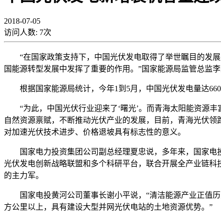
2018-07-05
访问人数:
7
次
“在国家政策支持下，中国光伏发电取得了举世瞩目的发展成绩
国能源转型发展中发挥了重要的作用。”国家能源局监管总监李
根据国家能源局统计，今年1到5月，中国光伏发电量达660亿
“为此，中国光伏行业迎来了‘曙光’。而青海太阳能资源丰
自然资源禀赋，不断推动光伏产业的发展，目前，青海光伏领跑
对加速光伏技术进步、价格退坡具有标志性的意义。
国家电力投资集团公司副总经理夏忠说，多年来，国家电投
光伏发电创新战略联盟和多个科研平台，联合开展全产业链科
的主力军。
国家电投黄河公司董事长谢小平说，“清洁能源产业正值历史
方公里以上，具有建设大型并网光伏电站的土地资源优势。”