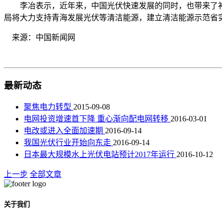
李冶表示，近年来，中国光伏快速发展的同时，也带来了补
局将大力支持青海发展光伏等清洁能源，建立清洁能源示范省
来源：中国新闻网
最新动态
聚焦电力转型
2015-09-08
电网投资增速首下降 重心渐向配电网转移
2016-03-01
电改或进入全面加速期
2016-09-14
我国光伏行业开始向东走
2016-09-14
日本最大规模水上光伏电站预计2017年运行
2016-10-12
上一步
全部文章
关于我们