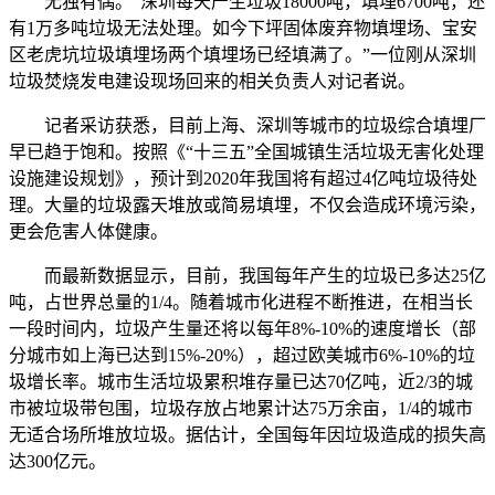
无独有偶。“深圳每天产生垃圾18000吨，填埋6700吨，还
有1万多吨垃圾无法处理。如今下坪固体废弃物填埋场、宝安
区老虎坑垃圾填埋场两个填埋场已经填满了。”一位刚从深圳
垃圾焚烧发电建设现场回来的相关负责人对记者说。
记者采访获悉，目前上海、深圳等城市的垃圾综合填埋厂
早已趋于饱和。按照《“十三五”全国城镇生活垃圾无害化处理
设施建设规划》，预计到2020年我国将有超过4亿吨垃圾待处
理。大量的垃圾露天堆放或简易填埋，不仅会造成环境污染，
更会危害人体健康。
而最新数据显示，目前，我国每年产生的垃圾已多达25亿
吨，占世界总量的1/4。随着城市化进程不断推进，在相当长
一段时间内，垃圾产生量还将以每年8%-10%的速度增长（部
分城市如上海已达到15%-20%），超过欧美城市6%-10%的垃
圾增长率。城市生活垃圾累积堆存量已达70亿吨，近2/3的城
市被垃圾带包围，垃圾存放占地累计达75万余亩，1/4的城市
无适合场所堆放垃圾。据估计，全国每年因垃圾造成的损失高
达300亿元。