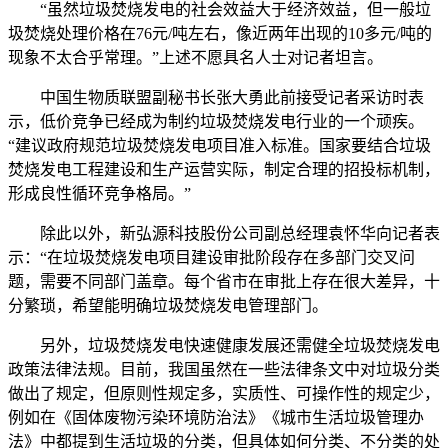
“虽然垃圾焚烧发电的社会效益大于经济效益，但一般垃
圾焚烧处理价格在76元/吨左右，像近两年出现的10多元/吨的
现象不太合乎常理。”上述不愿具名人士对记者坦言。
中国生物质联盟副秘书长张大勇此前接受记者采访时表
示，低价竞争已经成为制约垃圾焚烧发电行业的一个顽疾。
“建议政府规范垃圾焚烧发电项目准入标准。国家要结合垃圾
焚烧发电工程建设和生产运营实际，制定合理的招投标机制，
形成良性循环竞争格局。”
除此以外，新弘源科技股份公司副总经理袁怀华向记者表
示：“在垃圾焚烧发电项目建设审批阶段存在多部门交叉问
题，需要不同部门盖章。每个省市在审批上存在很大差异，十
分繁琐，希望能明确垃圾焚烧发电管理部门。
另外，垃圾焚烧发电快速健康发展还需健全垃圾焚烧发电
政策法律法规。目前，我国虽然在一些法律条文中对垃圾分类
做出了规定，但原则性规定多，实质性、可操作性的规定少，
例如在《固体废物污染环境防治法》《城市生活垃圾管理办
法》中都提到生活垃圾的分类，但具体如何分类、不分类的处