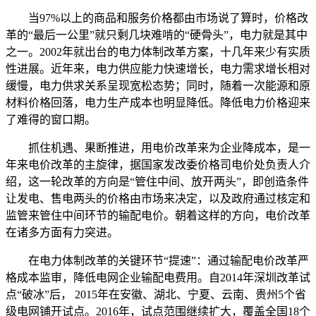
当97%以上的商品和服务价格都由市场说了算时，价格改
革的“最后一公里”就只剩几块难啃的“硬骨头”，电力就是其中
之一。2002年就出台的电力体制改革方案，十几年来少有实质
性进展。近年来，电力供应能力快速增长，电力需求增长相对
缓慢，电力供求关系呈现宽松态势；同时，随着一次能源和原
材料价格回落，电力生产成本也明显降低。降低电力价格迎来
了难得的窗口期。
抓住机遇、果断推进，用电价改革来为企业降成本，是一
年来电价改革的主旋律，据国家发改委价格司电价处负责人介
绍，这一轮改革的方向是“管住中间、放开两头”，即创造条件
让发电、售电两头的价格由市场来决定，以及政府通过核定和
监管来管住中间环节的输配电价。朝着这样的方向，电价改革
在诸多方面有力突进。
在电力体制改革的关键环节“提速”：通过输配电价改革严
格成本监审，降低电网企业输配电费用。自2014年深圳改革试
点“破冰”后， 2015年在安徽、湖北、宁夏、云南、贵州5个省
级电网铺开试点。2016年，试点范围继续扩大，覆盖全国18个