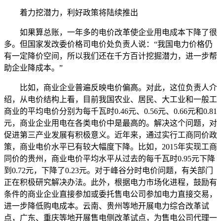
着力挖潜力，利好政策将陆续推出
如果算总账，一年多的电价改革使企业用电成本下降了很
多。但国家发改委价格司电价处负责人说：“我国电力价格仍
有一定降价空间，所以我们还在千方百计挖掘潜力，进一步帮
助企业降成本。”
比如，商业企业普遍反映电价偏高。对此，这位负责人介
绍，从电价结构上看，目前我国农业、居民、大工业和一般工
商业的平均电价分别为每千瓦时0.46元、0.56元、0.66元和0.81
元，商业企业用电在各类电价中是最高的。解决这个问题，对
促进第三产业发展有积极意义。近年来，通过实行工商同价政
策，商业电价水平已有较大幅度下降。比如，2015年实现工商
同价的贵州，商业电价平均水平从过去的每千瓦时0.95元下降
到0.72元，下降了0.23元。对于峰谷分时电价问题，有关部门
正在积极研究解决办法。此外，根据电力市场化进程，鼓励有
条件的商业企业直接参加或委托售电公司参加电力直接交易，
进一步降低购电成本。云南、贵州等地开展电力综合改革试
点，广东、重庆等地开展售电侧改革试点，为售电公司代理一