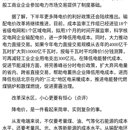
般工商业企业参加电力市场交易提供了制度基础。
据了解，下半年更多降电价的利好政策还会陆续推出。输
配电价改革将继续推进，目前，成本监审工作组已经进驻18个
省级电网和1个区域电网，拟用3个月的时间开展监审，科学核
定电网企业输配电价，进一步降低用电成本。同时，大力推动
电力直接交易。如果今年电力直接交易规模从去年的4000亿千
瓦时扩大到10000亿千瓦时，按每千瓦时平均降价5分钱测算，
可再减轻工业企业用电支出300亿元。在降低电能替代成本、
促进节能减排方面，将完善峰谷分时电价政策，扩大弃风电量
的省内、跨省直接交易，帮助电蓄热企业降低用电成本，进而
降低包括北京在内的“三北”地区电采暖成本，推进电能替代燃
煤锅炉和散煤燃烧，促进雾霾治理。
改革深水区，小心更要有恒心（点评）
降电价，是一件看起来简单、实则复杂的事。
从发电端来说，不仅要考量煤、油、气等化石能源的成本
水平，还要考量风、光、水等新能源的成本水平。从输配电环