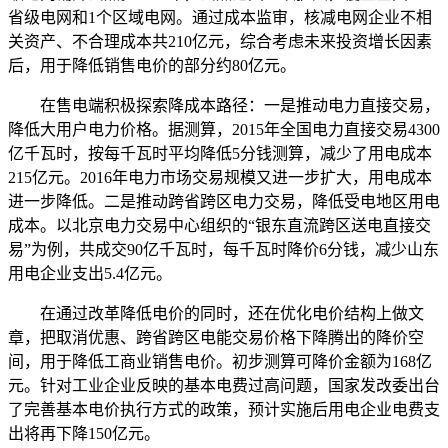
省级电网和1个区域电网。通过成本监审，核减电网企业不相
关资产、不合理成本共210亿元，综合考虑未来投资增长因素
后，用于降低销售电价的部分约80亿元。
在售电端积极探索降成本路径：一是推动电力直接交易，
降低大用户电力价格。据测算，2015年全国电力直接交易4300
亿千瓦时，按每千瓦时平均降低5分钱测算，减少了用电成本
215亿元。2016年电力市场交易规模又进一步扩大，用电成本
进一步降低。二是推动跨省跨区电力交易，降低受电地区用电
成本。以北京电力交易中心组织的“银东直流跨区送电直接交
易”为例，共成交90亿千瓦时，每千瓦时降价6分钱，减少山东
用电企业支出5.4亿元。
在通过改革降低电价的同时，还在优化电价结构上做文
章，把取消优惠、跨省跨区电能交易价格下降腾出的降价空
间，用于降低工商业销售电价。初步测算可降价金额为168亿
元。针对工业企业反映的基本电费过高问题，国家发改委出台
了完善基本电价执行方式的政策，预计实施后用电企业电费支
出将再下降150亿元。