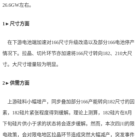
26.6GW左右。
1►尺寸方面
在下游电池端加速对
166尺寸升级改造以及部分166电池停产
情况下。拉晶、切片环节亦加速将166尺寸转向182、210大尺
寸。大尺寸增量较为明显。
2►供需方面
上游硅料小幅增产，同步叠加部分
166产能转向182尺寸的因
素，182硅片紧张程度得到缓解。理论上测算，182硅片在8月
下旬硅片供小于求的状态将会逐步缓解。然而，本次四川的限
电政策，会对限电地区拉晶环节造成突然大幅减产，突发事件