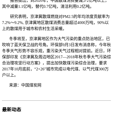
报告提出，到2020年，中国散煤消费要减少2亿吨以上，
其中减量1.1亿吨，替代0.7亿吨，清洁利用0.2亿吨。
研究表明，京津冀散煤燃烧对PM2.5的年均浓度贡献率为
7.2%～9.2%, 京津冀地区散煤消费总量超过4000万吨，90%以
上的散煤用于城市和农村生活采暖。
冬季将至，京津冀地区作为大气污染的重点防治地区，已
吹响了蓝天保卫战的号角。环保部9月3日发布消息称，今年秋
冬季天气形势不容乐观，重污染天气过程相对提前。近日，环
保部印发《京津冀及周边地区2017—2018年秋冬季大气污染综
合治理攻坚行动方案》，提出加快散煤污染综合治理，要求
2017年10月底前，“2+26”城市完成以电代煤、以气代煤300万
户以上。
来源：中国煤炭网
最新动态