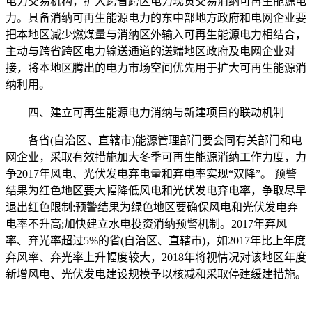
电力交易机构，扩大跨省跨区电力现货交易消纳可再生能源电
力。具备消纳可再生能源电力的东中部地方政府和电网企业要
把本地区减少燃煤量与消纳区外输入可再生能源电力相结合，
主动与跨省跨区电力输送通道的送端地区政府及电网企业对
接，将本地区腾出的电力市场空间优先用于扩大可再生能源消
纳利用。
四、建立可再生能源电力消纳与新建项目的联动机制
各省(自治区、直辖市)能源管理部门要会同有关部门和电
网企业，采取有效措施加大冬季可再生能源消纳工作力度，力
争2017年风电、光伏发电弃电量和弃电率实现“双降”。 预警
结果为红色地区要大幅降低风电和光伏发电弃电率，争取尽早
退出红色限制;预警结果为绿色地区要确保风电和光伏发电弃
电率不升高;加快建立水电投资消纳预警机制。2017年弃风
率、弃光率超过5%的省(自治区、直辖市)，如2017年比上年度
弃风率、弃光率上升幅度较大，2018年将视情况对该地区年度
新增风电、光伏发电建设规模予以核减和采取停建缓建措施。