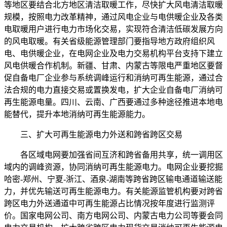
等地区要结合北方地区清洁取暖工作，尽快扩大风电清洁取暖
规模，按照电力改革精神，通过风电企业与电供暖企业及各类
电取暖用户进行电力市场化交易，实现符合清洁低碳发展方向
的风电取暖。有关省级能源管理部门要指导地方政府组织风
电、电供暖企业，在电网企业及电力交易机构平台支持下建立
风电供暖合作机制。新疆、甘肃、内蒙古等限电严重地区要督
促自备电厂企业参与系统调峰运行和消纳可再生能源，通过合
法合规的电力直接交易或置换发电，扩大企业自备电厂消纳可
再生能源电量。四川、云南、广西要通过多种途径推进本地电
能替代，提升本地消纳可再生能源能力。
三、扩大可再生能源电力外送和跨省跨区交易
各区域电网要加强省间互济和跨省备用共享，统一调用区
域内的调峰资源，协同消纳可再生能源电力。电网企业要挖掘
哈密-郑州、宁夏-浙江、酒泉-湖南等跨省跨区输电通道输送能
力，并优先输送可再生能源电力。有关能源监管机构要对跨省
跨区电力外送通道中可再生能源占比情况按年度进行监测评
价。国家电网公司、南方电网公司、内蒙古电力公司等要会同