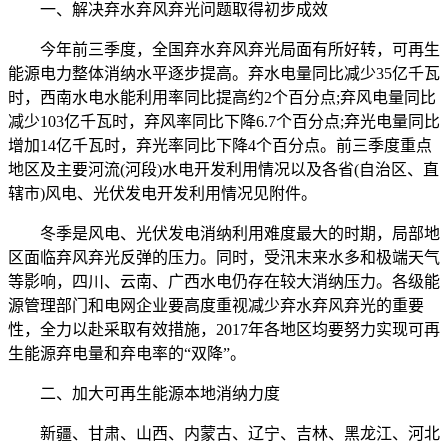
一、解决弃水弃风弃光问题取得初步成效
今年前三季度，全国弃水弃风弃光局面有所好转，可再生
能源电力整体消纳水平逐步提高。弃水电量同比减少35亿千瓦
时，西南水电水能利用率同比提高约2个百分点;弃风电量同比
减少103亿千瓦时，弃风率同比下降6.7个百分点;弃光电量同比
增加14亿千瓦时，弃光率同比下降4个百分点。前三季度重点
地区及主要河流(河段)水电开发利用情况以及各省(自治区、直
辖市)风电、光伏发电开发利用情况见附件。
冬季是风电、光伏发电消纳利用难度最大的时期，局部地
区面临弃风弃光反弹的压力。同时，受汛末来水多和极端天气
等影响，四川、云南、广西水电仍存在较大消纳压力。各级能
源管理部门和电网企业要高度重视减少弃水弃风弃光的重要
性，全力以赴采取有效措施，2017年各地区均要努力实现可再
生能源弃电量和弃电率的“双降”。
二、加大可再生能源本地消纳力度
新疆、甘肃、山西、内蒙古、辽宁、吉林、黑龙江、河北